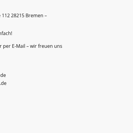
112 28215 Bremen –
nfach!
 per E-Mail – wir freuen uns
.de
n.de