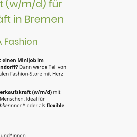
t (w/m/d) für
ft in Bremen
A Fashion
t einen Minijob im
indorff?
Dann werde Teil von
alen Fashion-Store mit Herz
erkaufskraft (w/m/d)
mit
Menschen. Ideal für
obber
innen* oder als
flexible
 Kund*innen