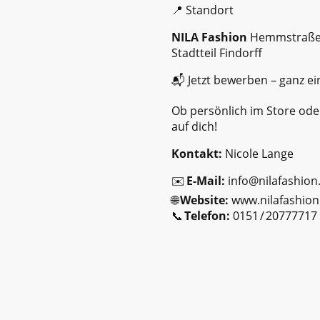
📍 Standort
NILA Fashion
Hemmstraße 
Stadtteil Findorff
📬 Jetzt bewerben – ganz ei
Ob persönlich im Store oder
auf dich!
Kontakt:
Nicole Lange
✉️
E-Mail:
info@nilafashion
🌐
Website:
www.nilafashio
📞
Telefon:
0151 / 20777717