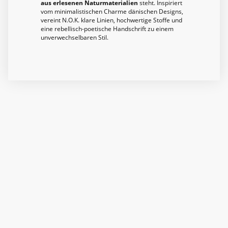
aus erlesenen Naturmaterialien
steht. Inspiriert
vom minimalistischen Charme dänischen Designs,
vereint N.O.K. klare Linien, hochwertige Stoffe und
eine rebellisch-poetische Handschrift zu einem
unverwechselbaren Stil.
©Nila|Besonders.Anders. Alle
Rechte vorbehalten.
info[at]nilafashion.de
Öffnungszeiten:
Montag bis Freitag:
10.00 - 13:30 / 14:30 - 18:00 Uhr
Samstag:
10:00 - 13:00 Uhr